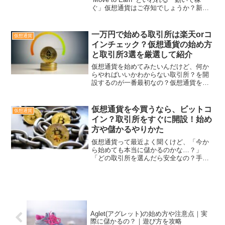
ぐ」仮想通貨はご存知でしょうか？新た
なNFTとして注目のAglet(アグレット)今
回はそのAglet(アグレット)の始め方や注
意点、遊び方。そして実際に...
一万円で始める取引所は楽天orコ
仮想通貨
インチェック？仮想通貨の始め方
と取引所3選を厳選して紹介
仮想通貨を始めてみたいんだけど、何か
らやればいいかわからない取引所？を開
設するのが一番最初なの？仮想通貨を始
めるには最初に取引所を開設しなければ
いけません。取引所は自分のお金（仮想
通貨）を管理してくれる仮想通貨の銀行
仮想通貨を今買うなら、ビットコ
仮想通貨
になります。その仮想通貨...
イン？取引所をすぐに開設！始め
方や儲かるやりかた
仮想通貨って最近よく聞くけど、「今か
ら始めても本当に儲かるのかな…？」
「どの取引所を選んだら安全なの？手数
料とかも気になるし…」「ビットコイン
って聞いたことあるけど、どこで買えば
いいの？」と、色々と不安に思っていま
せんか？仮想通貨に興味はあ...
Aglet(アグレット)の始め方や注意点｜実
際に儲かるの？｜遊び方を攻略