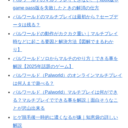
game pass版を失敗したときの解消の仕方
パルワールドのマルチプレイは最初から？セーブデ
ータは残る？
パルワールドの動作がカクカク重い｜マルチプレイ
時などに起こる要因と解決方法【図解でまるわか
り】
パルワールドソロからマルチのやり方｜できる事を
解説【2025年話題のゲーム】
パルワールド（Palworld）のオンラインマルチプレイ
は何人まで遊べる？
パルワールド（Palworld）マルチプレイは何ができ
る？マルチプレイでできる事を解説｜面白そうなこ
とが沢山出来る
ヒゲ脱毛後一時的に濃くなるが嫌｜知恵袋の詳しい
解説