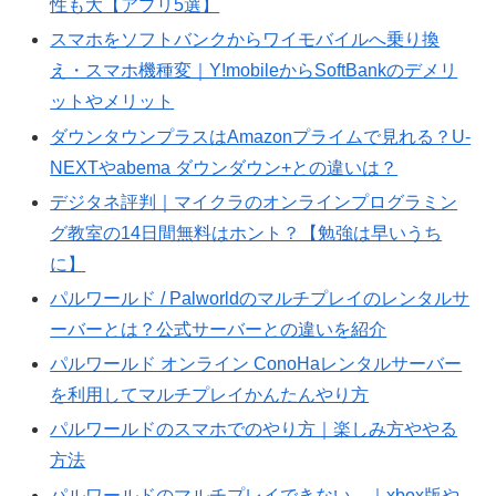
性も大【アプリ5選】
スマホをソフトバンクからワイモバイルへ乗り換
え・スマホ機種変｜Y!mobileからSoftBankのデメリ
ットやメリット
ダウンタウンプラスはAmazonプライムで見れる？U-
NEXTやabema ダウンダウン+との違いは？
デジタネ評判｜マイクラのオンラインプログラミン
グ教室の14日間無料はホント？【勉強は早いうち
に】
パルワールド / Palworldのマルチプレイのレンタルサ
ーバーとは？公式サーバーとの違いを紹介
パルワールド オンライン ConoHaレンタルサーバー
を利用してマルチプレイかんたんやり方
パルワールドのスマホでのやり方｜楽しみ方ややる
方法
パルワールドのマルチプレイできない。｜xbox版や