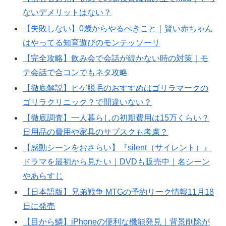
ないデメリットはない？
【失敗しない】0歳からやるべきこと｜賢い赤ちゃん
はやってる知育遊びのモンテッソーリ
【完全攻略】飲み会で会話が続かない時の対策｜モ
テ会話で合コンでもネタ攻略
【徹底解説】ヒゲ脱毛のおすすめはゴリラマークの
ゴリラクリニック？で間違いない？
【徹底調査】一人暮らしの初期費用は15万くらい？
日用品の費用や家具のサブスクも考慮？
【感動シーンをおさらい】『silent（サイレント）』
ドラマを最初から見たい｜DVDも販売中｜名シーン
やあらすじ
【日本語版】兄弟戦争 MTGの予約リーク情報11月18
日に発売
【目から鱗】iPhoneの便利な機能発見｜背景削除が