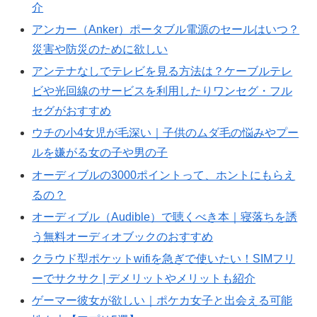
介
アンカー（Anker）ポータブル電源のセールはいつ？
災害や防災のために欲しい
アンテナなしでテレビを見る方法は？ケーブルテレ
ビや光回線のサービスを利用したりワンセグ・フル
セグがおすすめ
ウチの小4女児が毛深い｜子供のムダ毛の悩みやプー
ルを嫌がる女の子や男の子
オーディブルの3000ポイントって、ホントにもらえ
るの？
オーディブル（Audible）で聴くべき本｜寝落ちを誘
う無料オーディオブックのおすすめ
クラウド型ポケットwifiを急ぎで使いたい！SIMフリ
ーでサクサク | デメリットやメリットも紹介
ゲーマー彼女が欲しい｜ポケカ女子と出会える可能