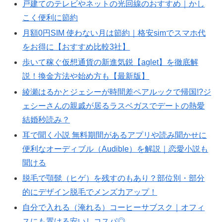
戸建てのテレビやネットの光回線のおすすめ｜かし
こく便利に節約
月額0円SIM 使わない月は節約｜格安simでスマホ代
をお得に【おすすめ比較3社】
歩いて稼ぐ仮想通貨の新進気鋭【aglet】を徹底解
説！換金方法や始め方も【最新版】
綾瀬はるかとジェシーが時間差ペアルックで帰国!?ジ
ェシーさんの親戚が居るラスベガスでデートの熱愛
結婚秒読み？
耳で聞く小説 無料期間があるアプリや読み聞かせに
便利なオーディブル（Audible）を解説｜恋愛小説も
聞ける
脱毛で顎髭（ヒゲ）を残すのもあり？部位別・部分
的にデザイン脱毛でメンズ力アップ！
自分で入れる（淹れる）コーヒーサブスク｜オフィ
スにも置ける安いしコスパ◎