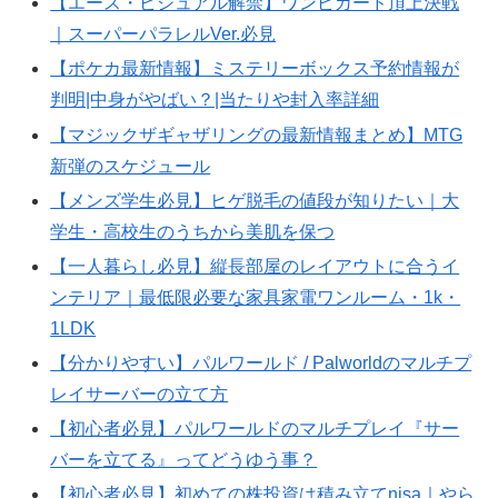
【エース・ビジュアル解禁】ワンピカード頂上決戦
｜スーパーパラレルVer.必見
【ポケカ最新情報】ミステリーボックス予約情報が
判明|中身がやばい？|当たりや封入率詳細
【マジックザギャザリングの最新情報まとめ】MTG
新弾のスケジュール
【メンズ学生必見】ヒゲ脱毛の値段が知りたい｜大
学生・高校生のうちから美肌を保つ
【一人暮らし必見】縦長部屋のレイアウトに合うイ
ンテリア｜最低限必要な家具家電ワンルーム・1k・
1LDK
【分かりやすい】パルワールド / Palworldのマルチプ
レイサーバーの立て方
【初心者必見】パルワールドのマルチプレイ『サー
バーを立てる』ってどうゆう事？
【初心者必見】初めての株投資は積み立てnisa｜やら