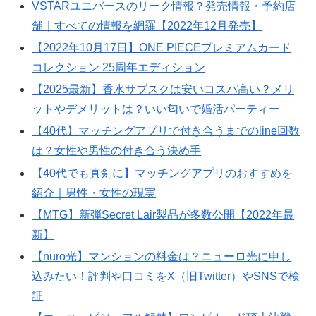
VSTARユニバースのリーク情報？発売情報・予約店
舗｜すべての情報を網羅【2022年12月発売】
【2022年10月17日】ONE PIECEプレミアムカード
コレクション 25周年エディション
【2025最新】香水サブスクは安いコスパ高い？メリ
ットやデメリットは？いい匂いで婚活パーティー
【40代】マッチングアプリで付き合うまでのline回数
は？女性や男性の付き合う決め手
【40代でも真剣に】マッチングアプリのおすすめを
紹介｜男性・女性の現実
【MTG】新弾Secret Lair製品が多数公開【2022年最
新】
【nuro光】マンションの料金は？ニューロ光に申し
込みたい！評判や口コミをX（旧Twitter）やSNSで検
証