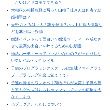
したいけどドコモでできる？
大相撲の相撲観戦に写った山根千佳さんは何者？結
婚相手は？
天野 さとみは巨人の誰を脅迫？ネットに個人情報な
どを30回以上投稿
婚活イベントって面白い？婚活パーティーを成功さ
せて最高の出会いを叶えるための説明書
婚活パーティーっていい人いないの？がっかりしな
い男レベル・女性レベル
子供のプログラミングスクールは無駄？マイクラで
プログラミングを楽に覚えよう♪
子連れ帰省のワンオペ｜荷物持ちが大変｜子供や孫
と遊ぶグッズはおもちゃレンタルでママの荷物を少
なくしよう
当ブログと、わたしについて