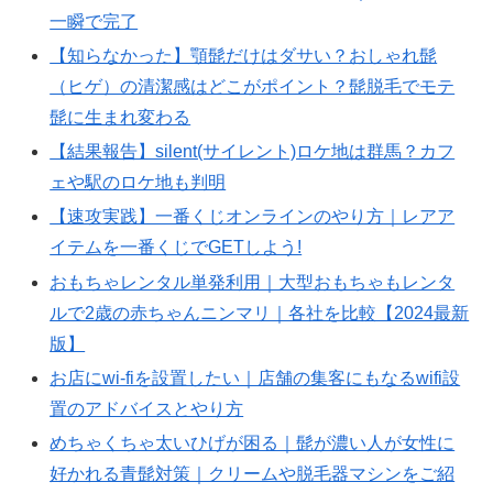
一瞬で完了
【知らなかった】顎髭だけはダサい？おしゃれ髭
（ヒゲ）の清潔感はどこがポイント？髭脱毛でモテ
髭に生まれ変わる
【結果報告】silent(サイレント)ロケ地は群馬？カフ
ェや駅のロケ地も判明
【速攻実践】一番くじオンラインのやり方｜レアア
イテムを一番くじでGETしよう!
おもちゃレンタル単発利用｜大型おもちゃもレンタ
ルで2歳の赤ちゃんニンマリ｜各社を比較【2024最新
版】
お店にwi-fiを設置したい｜店舗の集客にもなるwifi設
置のアドバイスとやり方
めちゃくちゃ太いひげが困る｜髭が濃い人が女性に
好かれる青髭対策｜クリームや脱毛器マシンをご紹