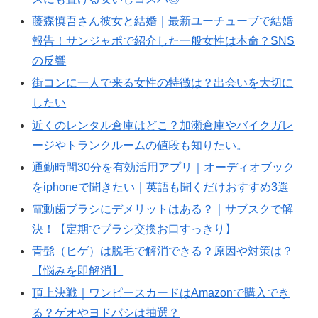
藤森慎吾さん彼女と結婚｜最新ユーチューブで結婚
報告！サンジャポで紹介した一般女性は本命？SNS
の反響
街コンに一人で来る女性の特徴は？出会いを大切に
したい
近くのレンタル倉庫はどこ？加瀬倉庫やバイクガレ
ージやトランクルームの値段も知りたい。
通勤時間30分を有効活用アプリ｜オーディオブック
をiphoneで聞きたい｜英語も聞くだけおすすめ3選
電動歯ブラシにデメリットはある？｜サブスクで解
決！【定期でブラシ交換お口すっきり】
青髭（ヒゲ）は脱毛で解消できる？原因や対策は？
【悩みを即解消】
頂上決戦｜ワンピースカードはAmazonで購入でき
る？ゲオやヨドバシは抽選？