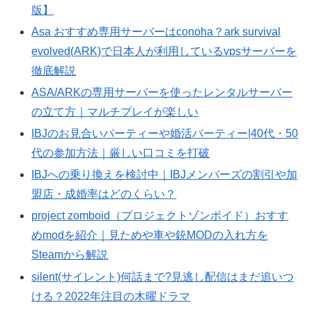
版】
Asa おすすめ専用サーバーはconoha？ark survival
evolved(ARK)で日本人が利用しているvpsサーバーを
徹底解説
ASA/ARKの専用サーバーを使ったレンタルサーバー
の立て方｜マルチプレイが楽しい
IBJのお見合いパーティーや婚活パーティー|40代・50
代の参加方法｜厳しい口コミを打破
IBJへの乗り換えを検討中｜IBJメンバーズの割引や加
盟店・成婚率はどのくらい？
project zomboid（プロジェクトゾンボイド）おすす
めmodを紹介｜見ためや車や銃MODの入れ方を
Steamから解説
silent(サイレント)何話まで?見逃し配信はまだ追いつ
ける？2022年注目の木曜ドラマ