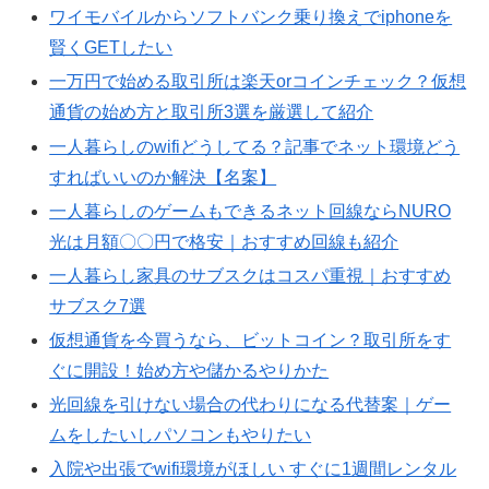
ワイモバイルからソフトバンク乗り換えでiphoneを
賢くGETしたい
一万円で始める取引所は楽天orコインチェック？仮想
通貨の始め方と取引所3選を厳選して紹介
一人暮らしのwifiどうしてる？記事でネット環境どう
すればいいのか解決【名案】
一人暮らしのゲームもできるネット回線ならNURO
光は月額〇〇円で格安｜おすすめ回線も紹介
一人暮らし家具のサブスクはコスパ重視｜おすすめ
サブスク7選
仮想通貨を今買うなら、ビットコイン？取引所をす
ぐに開設！始め方や儲かるやりかた
光回線を引けない場合の代わりになる代替案｜ゲー
ムをしたいしパソコンもやりたい
入院や出張でwifi環境がほしい すぐに1週間レンタル