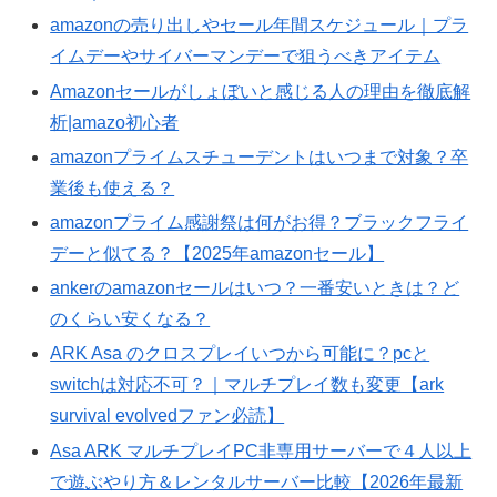
amazonの売り出しやセール年間スケジュール｜プラ
イムデーやサイバーマンデーで狙うべきアイテム
Amazonセールがしょぼいと感じる人の理由を徹底解
析|amazo初心者
amazonプライムスチューデントはいつまで対象？卒
業後も使える？
amazonプライム感謝祭は何がお得？ブラックフライ
デーと似てる？【2025年amazonセール】
ankerのamazonセールはいつ？一番安いときは？ど
のくらい安くなる？
ARK Asa のクロスプレイいつから可能に？pcと
switchは対応不可？｜マルチプレイ数も変更【ark
survival evolvedファン必読】
Asa ARK マルチプレイPC非専用サーバーで４人以上
で遊ぶやり方＆レンタルサーバー比較【2026年最新