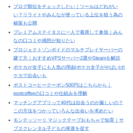
ブログ順位をチェックしたい｜ツールはどれがい
い？リライトやみんなが使っている上位を狙う為の
秘策も公開
プレミアムステイタスに一人で着席して参加｜みん
なの口コミや感想が知りたい
プロジェクトゾンボイドのマルチプレイサーバーの
建て方｜おすすめVPSサーバー2選やSteamを解説
ポケカが女子にも人気の理由|ポケカ女子がやばい|ポ
ケカで出会いも
ポストコーヒークーポン500円はこちらから｜
postcoffeeの口コミや仕組みを理解
マッチングアプリって40代は出会うのが厳しいの？
この方法をつかっていろんな出会いを求めたい
モンテッソーリ マジックテープおもちゃで知育｜サ
ブスクレンタル子どもの発達を促す