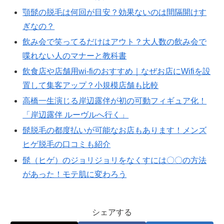
顎髭の脱毛は何回が目安？効果ないのは間隔開けす
ぎなの？
飲み会で笑ってるだけはアウト？大人数の飲み会で
喋れない人のマナーと教科書
飲食店や店舗用wi-fiのおすすめ｜なぜお店にWifiを設
置して集客アップ？小規模店舗も比較
高橋一生演じる岸辺露伴が初の可動フィギュア化！
「岸辺露伴 ルーヴルへ行く」
髭脱毛の都度払いが可能なお店もあります！メンズ
ヒゲ脱毛の口コミも紹介
髭（ヒゲ）のジョリジョリをなくすには〇〇の方法
があった！モテ肌に変わろう
シェアする