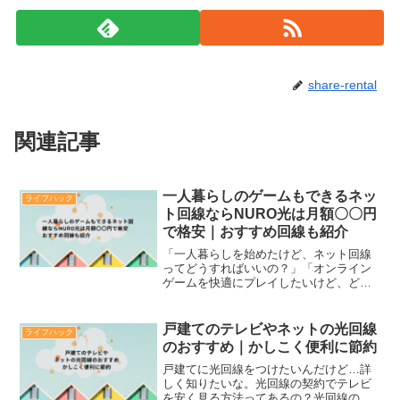
share-rental
関連記事
一人暮らしのゲームもできるネッ
ライフハック
ト回線ならNURO光は月額〇〇円
で格安｜おすすめ回線も紹介
「一人暮らしを始めたけど、ネット回線
ってどうすればいいの？」「オンライン
ゲームを快適にプレイしたいけど、どの
回線を選べばいいかわからない…」「毎
月のネット料金をできるだけ抑えたいけ
ど、ゲームも楽しみたい！」一人暮らし
戸建てのテレビやネットの光回線
ライフハック
を始めたばかりのあなた、...
のおすすめ｜かしこく便利に節約
戸建てに光回線をつけたいんだけど…詳
しく知りたいな。光回線の契約でテレビ
を安く見る方法ってあるの？光回線の事