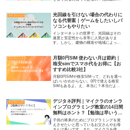
で、上記のような疑問をお持ちではない
でしょうか。結論からお伝えすると、光
回線のテレビでは地デジ・BS・CSと言
光回線を引けない場合の代わりに
ライフハック
った地上波放送が視聴で...
なる代替案｜ゲームをしたいしパ
ソコンもやりたい
インターネットの世界で、光回線はその
速度と安定性から非常に人気がありま
す。しかし、建物の構造や地域によって
は光回線を引くことができない場合もあ
ります。そのような場合でも、ゲームを
したり、パソコンを使ったりするために
月額0円SIM 使わない月は節約｜
ライフハック
快適なインターネット接続を...
格安simでスマホ代をお得に【お
すすめ比較3社】
月額0円SIMや格安SIMって、どれを選べ
ばいいかわからない。0円で使える格安
SIMもあるよ。え、本当に？本当だよ。
条件はあるけど、ほとんどの人は0円で使
えるはず。それはすごい！じゃあ、0円で
使える格安SIMをいくつか紹介するね。0
デジタネ評判｜マイクラのオンラ
ライフハック
円で使え...
インプログラミング教室の14日間
無料はホント？【勉強は早いうち
に】
子供の将来のためにプログラミングを覚
えさせたいと思っているお父さんやお母
さんは多いです。また、マイクラを使っ