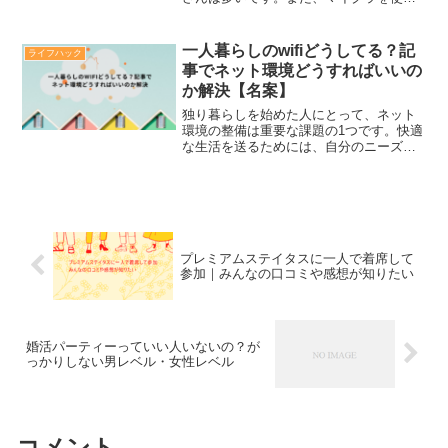
たオンラインプログラミング教室を探し
ている方も大勢いらっしゃいます。マイ
クラを使ったオンラインスクールではプ
一人暮らしのwifiどうしてる？記
ライフハック
ログラミングの基礎を学ぶ...
事でネット環境どうすればいいの
か解決【名案】
独り暮らしを始めた人にとって、ネット
環境の整備は重要な課題の1つです。快適
な生活を送るためには、自分のニーズに
合った適切なネット環境を選択すること
が肝心です。では一人暮らしのみんなは
どうしているか気になりませんか？記事
では、一人暮らしのネッ...
プレミアムステイタスに一人で着席して
参加｜みんなの口コミや感想が知りたい
婚活パーティーっていい人いないの？が
っかりしない男レベル・女性レベル
コメント